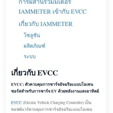
การผสานรวมมิเตอร์
เครื่องชาร์จ EV
IAMMETER เข้ากับ EVCC
โปรแกรมจำลอง IAMMETER
มิเตอร์เสมือน
เกี่ยวกับ IAMMETER
ระบบพยากรณ์และจำลองพลังงาน
โซลูชัน
แอปพลิเคชัน
ผลิตภัณฑ์
ตัวตรวจสอบพลังงานระบบโซลาร์ PV
ร้านค้า
ระบบ
ตัวตรวจสอบการใช้ไฟฟ้า
แหล่งข้อมูล
เกี่ยวกับ EVCC
ระบบควบคุมฮีตเตอร์ PV
คู่มือเริ่มต้นใช้งานผลิตภัณฑ์
ชุมชน
ระบบอัตโนมัติภายในบ้าน
เอกสาร
EVCC: ตัวควบคุมการชาร์จอัจฉริยะแบบโอเพน
โปรแกรมผู้ร่วมพัฒนา
โซลูชัน
การตรวจสอบพลังงานโรงงาน
ซอร์สสำหรับการชาร์จ EV ด้วยพลังงานแสงอาทิตย์
วิดีโอสอนใช้งาน
ศูนย์ผู้ร่วมพัฒนา
ติดต่อ
FAQ
EVCC
(Electric Vehicle Charging Controller) เป็น
กิจกรรม IAMMETER
เกี่ยวกับเรา
ซอฟต์แวร์ควบคุมการชาร์จอัจฉริยะแบบโอเพน
ข่าวสาร
ฟอรัม