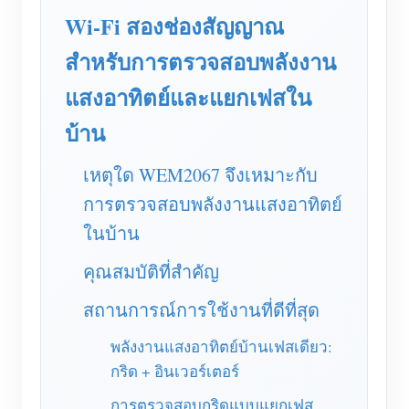
เครื่องชาร์จ EV
Wi-Fi สองช่องสัญญาณ
โปรแกรมจำลอง IAMMETER
สำหรับการตรวจสอบพลังงาน
มิเตอร์เสมือน
แสงอาทิตย์และแยกเฟสใน
ระบบพยากรณ์และจำลองพลังงาน
บ้าน
แอปพลิเคชัน
เหตุใด WEM2067 จึงเหมาะกับ
ตัวตรวจสอบพลังงานระบบโซลาร์ PV
ร้านค้า
การตรวจสอบพลังงานแสงอาทิตย์
ตัวตรวจสอบการใช้ไฟฟ้า
แหล่งข้อมูล
ในบ้าน
ระบบควบคุมฮีตเตอร์ PV
คู่มือเริ่มต้นใช้งานผลิตภัณฑ์
ชุมชน
คุณสมบัติที่สำคัญ
ระบบอัตโนมัติภายในบ้าน
เอกสาร
โปรแกรมผู้ร่วมพัฒนา
โซลูชัน
สถานการณ์การใช้งานที่ดีที่สุด
การตรวจสอบพลังงานโรงงาน
วิดีโอสอนใช้งาน
ศูนย์ผู้ร่วมพัฒนา
ติดต่อ
พลังงานแสงอาทิตย์บ้านเฟสเดียว:
FAQ
กริด + อินเวอร์เตอร์
กิจกรรม IAMMETER
เกี่ยวกับเรา
ข่าวสาร
การตรวจสอบกริดแบบแยกเฟส
ฟอรัม