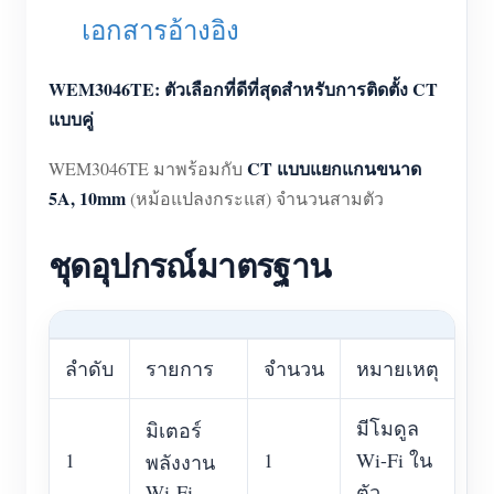
เครื่องชาร์จ EV
เอกสารอ้างอิง
โปรแกรมจำลอง IAMMETER
WEM3046TE: ตัวเลือกที่ดีที่สุดสำหรับการติดตั้ง CT
มิเตอร์เสมือน
แบบคู่
ระบบพยากรณ์และจำลองพลังงาน
CT แบบแยกแกนขนาด
WEM3046TE มาพร้อมกับ
แอปพลิเคชัน
5A, 10mm
(หม้อแปลงกระแส) จำนวนสามตัว
ตัวตรวจสอบพลังงานระบบโซลาร์ PV
ร้านค้า
ชุดอุปกรณ์มาตรฐาน
ตัวตรวจสอบการใช้ไฟฟ้า
แหล่งข้อมูล
ระบบควบคุมฮีตเตอร์ PV
คู่มือเริ่มต้นใช้งานผลิตภัณฑ์
ชุมชน
ระบบอัตโนมัติภายในบ้าน
เอกสาร
ลำดับ
รายการ
จำนวน
หมายเหตุ
โปรแกรมผู้ร่วมพัฒนา
โซลูชัน
การตรวจสอบพลังงานโรงงาน
วิดีโอสอนใช้งาน
ศูนย์ผู้ร่วมพัฒนา
ติดต่อ
มีโมดูล
มิเตอร์
FAQ
กิจกรรม IAMMETER
1
1
Wi-Fi ใน
เกี่ยวกับเรา
พลังงาน
ข่าวสาร
Wi-Fi
ตัว
ฟอรัม