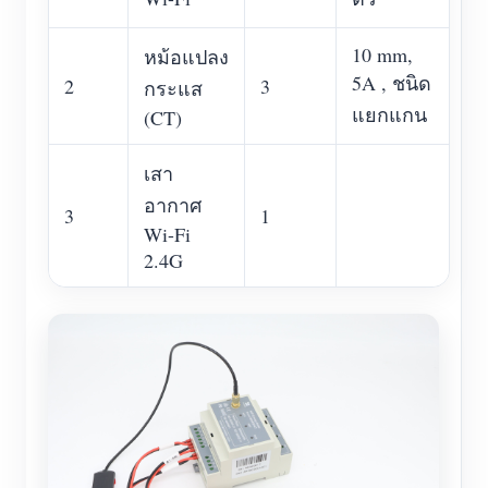
บล็อก
App Store
10 mm,
หม้อแปลง
5A , ชนิด
สำรวจเว็บไซต์
2
3
กระแส
แยกแกน
(CT)
อันดับ PV
เสา
อากาศ
3
1
Wi-Fi
2.4G