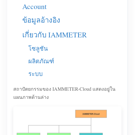
เครื่องชาร์จ EV
Account
โปรแกรมจำลอง IAMMETER
ข้อมูลอ้างอิง
มิเตอร์เสมือน
เกี่ยวกับ IAMMETER
ระบบพยากรณ์และจำลองพลังงาน
โซลูชัน
แอปพลิเคชัน
ผลิตภัณฑ์
ตัวตรวจสอบพลังงานระบบโซลาร์ PV
ร้านค้า
ระบบ
ตัวตรวจสอบการใช้ไฟฟ้า
แหล่งข้อมูล
ระบบควบคุมฮีตเตอร์ PV
คู่มือเริ่มต้นใช้งานผลิตภัณฑ์
ชุมชน
สถาปัตยกรรมของ IAMMETER-Cloud แสดงอยู่ใน
ระบบอัตโนมัติภายในบ้าน
แผนภาพด้านล่าง
เอกสาร
โปรแกรมผู้ร่วมพัฒนา
โซลูชัน
การตรวจสอบพลังงานโรงงาน
วิดีโอสอนใช้งาน
ศูนย์ผู้ร่วมพัฒนา
ติดต่อ
FAQ
กิจกรรม IAMMETER
เกี่ยวกับเรา
ข่าวสาร
ฟอรัม