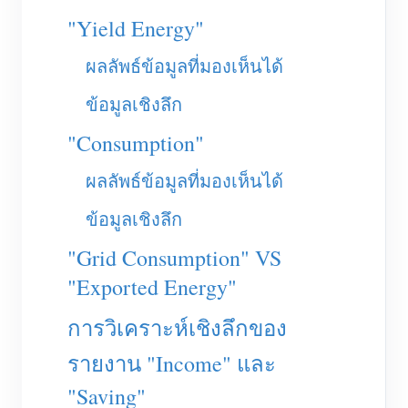
เครื่องชาร์จ EV
"Yield Energy"
โปรแกรมจำลอง IAMMETER
ผลลัพธ์ข้อมูลที่มองเห็นได้
มิเตอร์เสมือน
ข้อมูลเชิงลึก
ระบบพยากรณ์และจำลองพลังงาน
"Consumption"
แอปพลิเคชัน
ผลลัพธ์ข้อมูลที่มองเห็นได้
ตัวตรวจสอบพลังงานระบบโซลาร์ PV
ร้านค้า
ข้อมูลเชิงลึก
ตัวตรวจสอบการใช้ไฟฟ้า
แหล่งข้อมูล
"Grid Consumption" VS
ระบบควบคุมฮีตเตอร์ PV
คู่มือเริ่มต้นใช้งานผลิตภัณฑ์
ชุมชน
"Exported Energy"
ระบบอัตโนมัติภายในบ้าน
เอกสาร
โปรแกรมผู้ร่วมพัฒนา
โซลูชัน
การวิเคราะห์เชิงลึกของ
การตรวจสอบพลังงานโรงงาน
วิดีโอสอนใช้งาน
ศูนย์ผู้ร่วมพัฒนา
ติดต่อ
รายงาน "Income" และ
FAQ
กิจกรรม IAMMETER
เกี่ยวกับเรา
"Saving"
ข่าวสาร
ฟอรัม