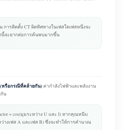
น การติดตั้ง CT ผิดทิศทางในเฟสใดเฟสหนึ่งจะ
ดนี้จะยากต่อการค้นพบมากขึ้น
(หรือกรณีที่คล้ายกัน)
ค่ากำลังไฟฟ้าและพลังงาน
กัน
 factor = cos(มุมระหว่าง U และ I) หากคุณหนีบ
ะหว่างเฟส A และเฟส B) ซึ่งจะทำให้การคำนวณ