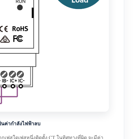
ป็นค่ากำลังไฟฟ้าลบ
กเฟสใดเฟสหนึ่งติดตั้ง CT ในทิศทางที่ผิด จะมีค่า