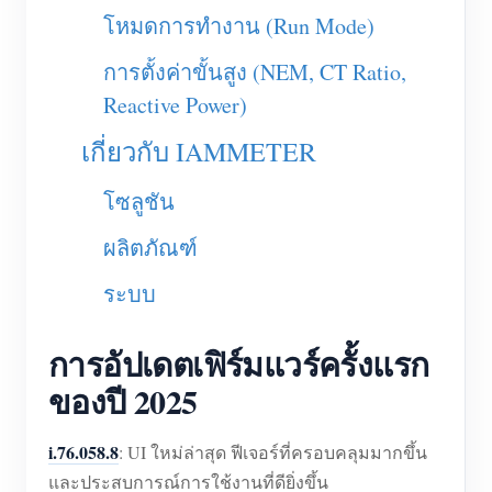
เครื่องชาร์จ EV
โหมดการทำงาน (Run Mode)
โปรแกรมจำลอง IAMMETER
การตั้งค่าขั้นสูง (NEM, CT Ratio,
มิเตอร์เสมือน
Reactive Power)
ระบบพยากรณ์และจำลองพลังงาน
เกี่ยวกับ IAMMETER
แอปพลิเคชัน
โซลูชัน
ตัวตรวจสอบพลังงานระบบโซลาร์ PV
ร้านค้า
ผลิตภัณฑ์
ตัวตรวจสอบการใช้ไฟฟ้า
แหล่งข้อมูล
ระบบ
ระบบควบคุมฮีตเตอร์ PV
คู่มือเริ่มต้นใช้งานผลิตภัณฑ์
ชุมชน
ระบบอัตโนมัติภายในบ้าน
การอัปเดตเฟิร์มแวร์ครั้งแรก
เอกสาร
โปรแกรมผู้ร่วมพัฒนา
โซลูชัน
ของปี 2025
การตรวจสอบพลังงานโรงงาน
วิดีโอสอนใช้งาน
ศูนย์ผู้ร่วมพัฒนา
ติดต่อ
FAQ
กิจกรรม IAMMETER
i.76.058.8
: UI ใหม่ล่าสุด ฟีเจอร์ที่ครอบคลุมมากขึ้น
เกี่ยวกับเรา
และประสบการณ์การใช้งานที่ดียิ่งขึ้น
ข่าวสาร
ฟอรัม