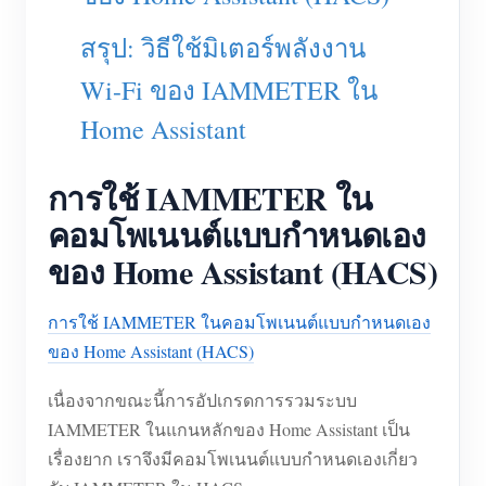
เครื่องชาร์จ EV
สรุป: วิธีใช้มิเตอร์พลังงาน
โปรแกรมจำลอง IAMMETER
Wi-Fi ของ IAMMETER ใน
มิเตอร์เสมือน
Home Assistant
ระบบพยากรณ์และจำลองพลังงาน
แอปพลิเคชัน
การใช้ IAMMETER ใน
คอมโพเนนต์แบบกำหนดเอง
ตัวตรวจสอบพลังงานระบบโซลาร์ PV
ร้านค้า
ของ Home Assistant (HACS)
ตัวตรวจสอบการใช้ไฟฟ้า
แหล่งข้อมูล
ระบบควบคุมฮีตเตอร์ PV
คู่มือเริ่มต้นใช้งานผลิตภัณฑ์
ชุมชน
การใช้ IAMMETER ในคอมโพเนนต์แบบกำหนดเอง
ระบบอัตโนมัติภายในบ้าน
ของ Home Assistant (HACS)
เอกสาร
โปรแกรมผู้ร่วมพัฒนา
โซลูชัน
การตรวจสอบพลังงานโรงงาน
วิดีโอสอนใช้งาน
เนื่องจากขณะนี้การอัปเกรดการรวมระบบ
ศูนย์ผู้ร่วมพัฒนา
ติดต่อ
IAMMETER ในแกนหลักของ Home Assistant เป็น
FAQ
กิจกรรม IAMMETER
เกี่ยวกับเรา
เรื่องยาก เราจึงมีคอมโพเนนต์แบบกำหนดเองเกี่ยว
ข่าวสาร
ฟอรัม