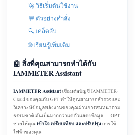
เครื่องชาร์จ EV
🚀 วิธีเริ่มต้นใช้งาน
โปรแกรมจำลอง IAMMETER
💬 ตัวอย่างคำสั่ง
มิเตอร์เสมือน
🔍 เคล็ดลับ
ระบบพยากรณ์และจำลองพลังงาน
🌐 เรียนรู้เพิ่มเติม
แอปพลิเคชัน
🤖 สิ่งที่คุณสามารถทำได้กับ
ตัวตรวจสอบพลังงานระบบโซลาร์ PV
ร้านค้า
IAMMETER Assistant
ตัวตรวจสอบการใช้ไฟฟ้า
แหล่งข้อมูล
ระบบควบคุมฮีตเตอร์ PV
คู่มือเริ่มต้นใช้งานผลิตภัณฑ์
ชุมชน
IAMMETER Assistant
เชื่อมต่อบัญชี IAMMETER-
ระบบอัตโนมัติภายในบ้าน
เอกสาร
Cloud ของคุณกับ GPT ทำให้คุณสามารถสำรวจและ
โปรแกรมผู้ร่วมพัฒนา
โซลูชัน
วิเคราะห์ข้อมูลพลังงานของคุณผ่านการสนทนาตาม
การตรวจสอบพลังงานโรงงาน
วิดีโอสอนใช้งาน
ศูนย์ผู้ร่วมพัฒนา
ติดต่อ
ธรรมชาติ มันเป็นมากกว่าแค่ตัวแสดงข้อมูล — GPT
FAQ
เข้าใจ เปรียบเทียบ และปรับปรุง
กิจกรรม IAMMETER
ช่วยให้คุณ
การใช้
เกี่ยวกับเรา
ไฟฟ้าของคุณ
ข่าวสาร
ฟอรัม