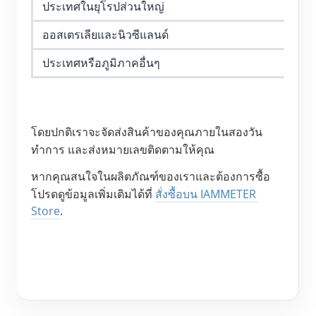
ประเทศในยุโรปส่วนใหญ่
ส
บล็อก
App Store
ออสเตรเลียและนิวซีแลนด์
อ
สำรวจเว็บไซต์
ประเทศหรือภูมิภาคอื่นๆ
จี
อันดับ PV
โดยปกติเราจะจัดส่งสินค้าของคุณภายในสองวัน
ทำการ และส่งหมายเลขติดตามให้คุณ
หากคุณสนใจในผลิตภัณฑ์ของเราและต้องการซื้อ 
โปรดดูข้อมูลเพิ่มเติมได้ที่ 
สั่งซื้อบน IAMMETER 
Store
.