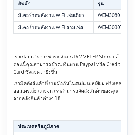
เครื่องชาร์จ EV
สินค้า
รุ่น
โปรแกรมจำลอง IAMMETER
มิเตอร์วัดพลังงาน WiFi เฟสเดียว
WEM3080
มิเตอร์เสมือน
มิเตอร์วัดพลังงาน WiFi สามเฟส
WEM3080T
ระบบพยากรณ์และจำลองพลังงาน
แอปพลิเคชัน
เราเปลี่ยนวิธีการชำระเงินบน IAMMETER Store แล้ว 
ตัวตรวจสอบพลังงานระบบโซลาร์ PV
ร้านค้า
ตอนนี้คุณสามารถชำระเงินผ่าน Paypal หรือ Credit 
Card ซึ่งสะดวกยิ่งขึ้น
ตัวตรวจสอบการใช้ไฟฟ้า
แหล่งข้อมูล
เรามีคลังสินค้าที่ร่วมมือกันในสเปน เบลเยียม ฝรั่งเศส 
ระบบควบคุมฮีตเตอร์ PV
คู่มือเริ่มต้นใช้งานผลิตภัณฑ์
ชุมชน
ออสเตรเลีย และจีน เราสามารถจัดส่งสินค้าของคุณ
ระบบอัตโนมัติภายในบ้าน
จากคลังสินค้าต่างๆ ได้
เอกสาร
โปรแกรมผู้ร่วมพัฒนา
โซลูชัน
การตรวจสอบพลังงานโรงงาน
วิดีโอสอนใช้งาน
ศูนย์ผู้ร่วมพัฒนา
ติดต่อ
FAQ
กิจกรรม IAMMETER
เกี่ยวกับเรา
ประเทศหรือภูมิภาค
จ
ข่าวสาร
ฟอรัม