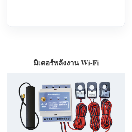
บล็อก
App Store
สำรวจเว็บไซต์
อันดับ PV
มิเตอร์พลังงาน Wi-Fi