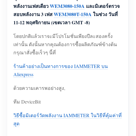
เครื่องชาร์จ EV
พลังงานเฟสเดียว
WEM3080-150A
และมิเตอร์ตรวจ
สอบพลังงาน 3 เฟส
WEM3080T-150A
ในช่วง
วันที่
โปรแกรมจำลอง IAMMETER
11-12 พฤศจิกายน (เขตเวลา GMT -8)
มิเตอร์เสมือน
โดยปกติแล้วเราจะมีโปรโมชั่นเพียงปีละสองครั้ง
ระบบพยากรณ์และจำลองพลังงาน
เท่านั้น ดังนั้นหากคุณต้องการซื้อผลิตภัณฑ์ข้างต้น
แอปพลิเคชัน
กรุณาสั่งซื้อเร็วๆ นี้ที่
ตัวตรวจสอบพลังงานระบบโซลาร์ PV
ร้านค้า
ร้านค้าอย่างเป็นทางการของ IAMMETER บน
ตัวตรวจสอบการใช้ไฟฟ้า
Aliexpress
แหล่งข้อมูล
ระบบควบคุมฮีตเตอร์ PV
คู่มือเริ่มต้นใช้งานผลิตภัณฑ์
ด้วยความเคารพอย่างสูง,
ชุมชน
ระบบอัตโนมัติภายในบ้าน
เอกสาร
โปรแกรมผู้ร่วมพัฒนา
ทีม DeviceBit
โซลูชัน
การตรวจสอบพลังงานโรงงาน
วิดีโอสอนใช้งาน
ศูนย์ผู้ร่วมพัฒนา
ติดต่อ
วิธีซื้อมิเตอร์วัดพลังงาน IAMMETER ในวิธีที่คุ้มค่าที่
FAQ
สุด
กิจกรรม IAMMETER
เกี่ยวกับเรา
ข่าวสาร
ฟอรัม