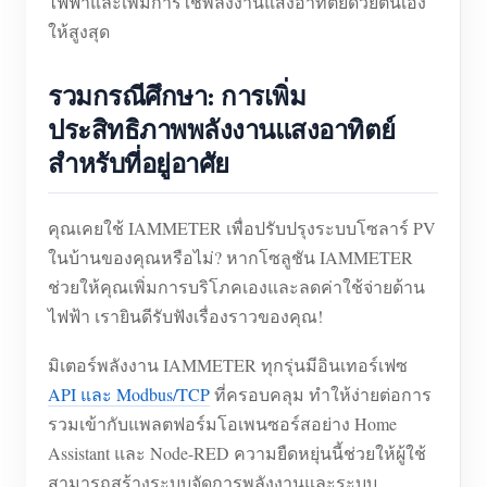
ไฟฟ้าและเพิ่มการใช้พลังงานแสงอาทิตย์ด้วยตนเอง
เครื่องชาร์จ EV
ให้สูงสุด
โปรแกรมจำลอง IAMMETER
รวมกรณีศึกษา: การเพิ่ม
มิเตอร์เสมือน
ประสิทธิภาพพลังงานแสงอาทิตย์
ระบบพยากรณ์และจำลองพลังงาน
สำหรับที่อยู่อาศัย
แอปพลิเคชัน
ตัวตรวจสอบพลังงานระบบโซลาร์ PV
ร้านค้า
คุณเคยใช้ IAMMETER เพื่อปรับปรุงระบบโซลาร์ PV
ในบ้านของคุณหรือไม่? หากโซลูชัน IAMMETER
ตัวตรวจสอบการใช้ไฟฟ้า
แหล่งข้อมูล
ช่วยให้คุณเพิ่มการบริโภคเองและลดค่าใช้จ่ายด้าน
ระบบควบคุมฮีตเตอร์ PV
คู่มือเริ่มต้นใช้งานผลิตภัณฑ์
ชุมชน
ไฟฟ้า เรายินดีรับฟังเรื่องราวของคุณ!
ระบบอัตโนมัติภายในบ้าน
เอกสาร
โปรแกรมผู้ร่วมพัฒนา
โซลูชัน
มิเตอร์พลังงาน IAMMETER ทุกรุ่นมีอินเทอร์เฟซ
การตรวจสอบพลังงานโรงงาน
API และ Modbus/TCP
ที่ครอบคลุม ทำให้ง่ายต่อการ
วิดีโอสอนใช้งาน
ศูนย์ผู้ร่วมพัฒนา
ติดต่อ
รวมเข้ากับแพลตฟอร์มโอเพนซอร์สอย่าง Home
FAQ
กิจกรรม IAMMETER
เกี่ยวกับเรา
Assistant และ Node-RED ความยืดหยุ่นนี้ช่วยให้ผู้ใช้
ข่าวสาร
สามารถสร้างระบบจัดการพลังงานและระบบ
ฟอรัม