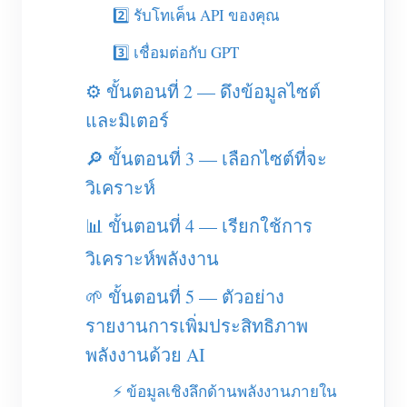
เครื่องชาร์จ EV
2️⃣ รับโทเค็น API ของคุณ
โปรแกรมจำลอง IAMMETER
3️⃣ เชื่อมต่อกับ GPT
มิเตอร์เสมือน
⚙️ ขั้นตอนที่ 2 — ดึงข้อมูลไซต์
ระบบพยากรณ์และจำลองพลังงาน
และมิเตอร์
แอปพลิเคชัน
🔎 ขั้นตอนที่ 3 — เลือกไซต์ที่จะ
วิเคราะห์
ตัวตรวจสอบพลังงานระบบโซลาร์ PV
ร้านค้า
ตัวตรวจสอบการใช้ไฟฟ้า
แหล่งข้อมูล
📊 ขั้นตอนที่ 4 — เรียกใช้การ
ระบบควบคุมฮีตเตอร์ PV
วิเคราะห์พลังงาน
คู่มือเริ่มต้นใช้งานผลิตภัณฑ์
ชุมชน
ระบบอัตโนมัติภายในบ้าน
🌱 ขั้นตอนที่ 5 — ตัวอย่าง
เอกสาร
โปรแกรมผู้ร่วมพัฒนา
โซลูชัน
รายงานการเพิ่มประสิทธิภาพ
การตรวจสอบพลังงานโรงงาน
วิดีโอสอนใช้งาน
ศูนย์ผู้ร่วมพัฒนา
ติดต่อ
พลังงานด้วย AI
FAQ
กิจกรรม IAMMETER
เกี่ยวกับเรา
⚡ ข้อมูลเชิงลึกด้านพลังงานภายใน
ข่าวสาร
ฟอรัม