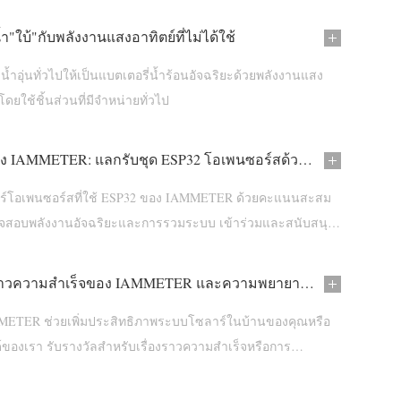
ำ"ใบ้"กับพลังงานแสงอาทิตย์ที่ไม่ได้ใช้
ำน้ำอุ่นทั่วไปให้เป็นแบตเตอรี่น้ำร้อนอัจฉริยะด้วยพลังงานแสง
โดยใช้ชิ้นส่วนที่มีจำหน่ายทั่วไป
อุปกรณ์ต่อพ่วง IAMMETER: แลกรับชุด ESP32 โอเพนซอร์สด้วยคะแนนสะสม
วร์โอเพนซอร์สที่ใช้ ESP32 ของ IAMMETER ด้วยคะแนนสะสม
จสอบพลังงานอัจฉริยะและการรวมระบบ เข้าร่วมและสนับสนุน
ำลังเติบโตของ IAMMETER
แบ่งปันเรื่องราวความสำเร็จของ IAMMETER และความพยายามในการส่งเสริมการขาย
MMETER ช่วยเพิ่มประสิทธิภาพระบบโซลาร์ในบ้านของคุณหรือ
องเรา รับรางวัลสำหรับเรื่องราวความสำเร็จหรือการ
ุณ!