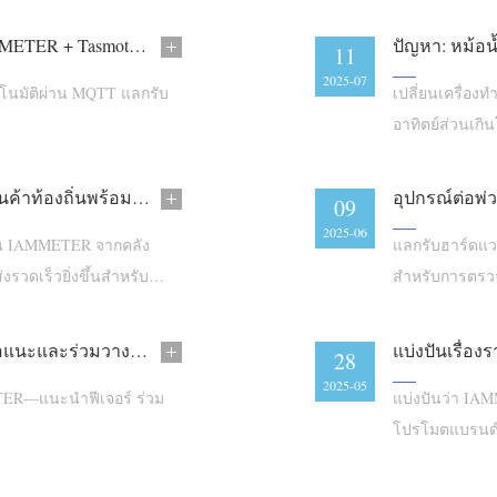
ควบคุมอุปกรณ์อัจฉริยะผ่าน MQTT ด้วย IAMMETER + Tasmota: รับปลั๊กอัจฉริยะฟรีตอนนี้!
ปัญหา: หม้อน้
11
2025-07
ตโนมัติผ่าน MQTT แลกรับ
เปลี่ยนเครื่องท
อาทิตย์ส่วนเกิน
IAMMETER ยกระดับการจัดส่งทั่วโลก: คลังสินค้าท้องถิ่นพร้อมให้บริการในสหรัฐอเมริกา เยอรมนี และออสเตรเลีย
09
2025-06
งาน IAMMETER จากคลัง
แลกรับฮาร์ดแ
งรวดเร็วยิ่งขึ้นสำหรับ
สำหรับการตรว
ระบบนิเวศที่ก
ช่วยกันกำหนดทิศทาง IAMMETER: เชิญเสนอแนะและร่วมวางแผนงาน 2025
28
2025-05
ETER—แนะนำฟีเจอร์ ร่วม
แบ่งปันว่า IA
โปรโมตแบรนด์ข
สนับสนุนของค