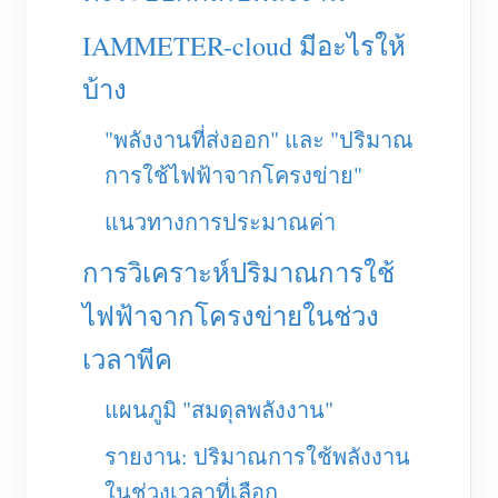
เครื่องชาร์จ EV
IAMMETER-cloud มีอะไรให้
โปรแกรมจำลอง IAMMETER
บ้าง
มิเตอร์เสมือน
ระบบพยากรณ์และจำลองพลังงาน
"พลังงานที่ส่งออก" และ "ปริมาณ
การใช้ไฟฟ้าจากโครงข่าย"
แอปพลิเคชัน
แนวทางการประมาณค่า
ตัวตรวจสอบพลังงานระบบโซลาร์ PV
ร้านค้า
การวิเคราะห์ปริมาณการใช้
ตัวตรวจสอบการใช้ไฟฟ้า
แหล่งข้อมูล
ไฟฟ้าจากโครงข่ายในช่วง
ระบบควบคุมฮีตเตอร์ PV
คู่มือเริ่มต้นใช้งานผลิตภัณฑ์
ชุมชน
เวลาพีค
ระบบอัตโนมัติภายในบ้าน
เอกสาร
โปรแกรมผู้ร่วมพัฒนา
โซลูชัน
การตรวจสอบพลังงานโรงงาน
วิดีโอสอนใช้งาน
แผนภูมิ "สมดุลพลังงาน"
ศูนย์ผู้ร่วมพัฒนา
ติดต่อ
FAQ
รายงาน: ปริมาณการใช้พลังงาน
กิจกรรม IAMMETER
เกี่ยวกับเรา
ในช่วงเวลาที่เลือก
ข่าวสาร
ฟอรัม