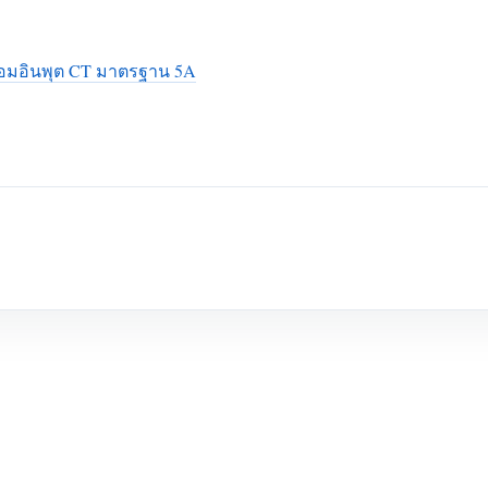
้อมอินพุต CT มาตรฐาน 5A