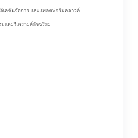
พลิเคชันจัดการ และแพลตฟอร์มคลาวด์
อบและวิเคราะห์อัจฉริยะ