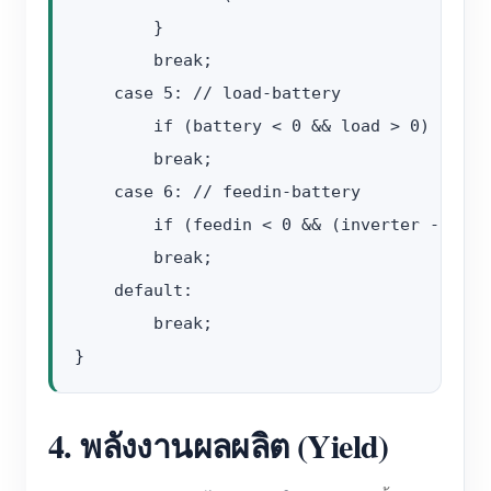
        }

        break;

    case 5: // load-battery

        if (battery < 0 && load > 0) r = 2;
        break;

    case 6: // feedin-battery

        if (feedin < 0 && (inverter - load
        break;

    default:

        break;

4. พลังงานผลผลิต (Yield)