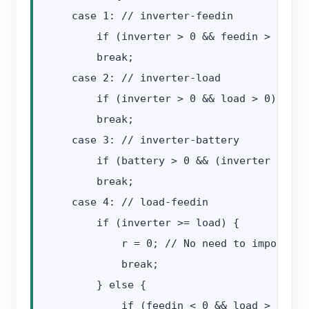
    case 1: // inverter-feedin

        if (inverter > 0 && feedin > 0) r =
        break;

    case 2: // inverter-load

        if (inverter > 0 && load > 0) r = 1
        break;

    case 3: // inverter-battery

        if (battery > 0 && (inverter - loa
        break;

    case 4: // load-feedin

        if (inverter >= load) {

            r = 0; // No need to import en
            break;

        } else {

            if (feedin < 0 && load > 0) r =