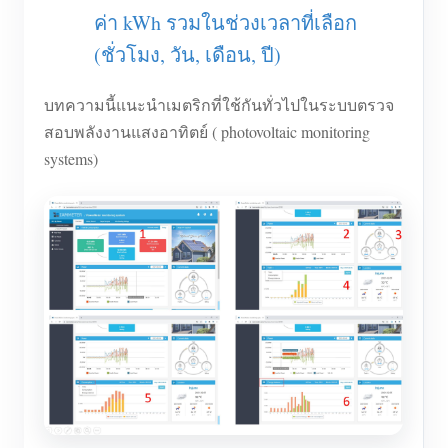
ค่า kWh รวมในช่วงเวลาที่เลือก
บล็อก
App Store
(ชั่วโมง, วัน, เดือน, ปี)
สำรวจเว็บไซต์
บทความนี้แนะนำเมตริกที่ใช้กันทั่วไปในระบบตรวจ
อันดับ PV
สอบพลังงานแสงอาทิตย์ ( photovoltaic monitoring
systems)