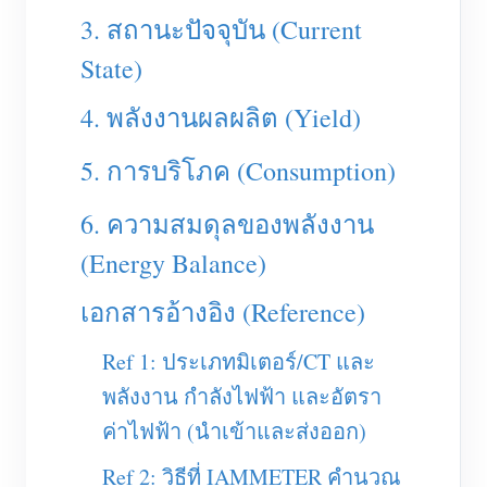
เครื่องชาร์จ EV
3. สถานะปัจจุบัน (Current
โปรแกรมจำลอง IAMMETER
State)
มิเตอร์เสมือน
4. พลังงานผลผลิต (Yield)
ระบบพยากรณ์และจำลองพลังงาน
5. การบริโภค (Consumption)
แอปพลิเคชัน
6. ความสมดุลของพลังงาน
ตัวตรวจสอบพลังงานระบบโซลาร์ PV
ร้านค้า
(Energy Balance)
ตัวตรวจสอบการใช้ไฟฟ้า
แหล่งข้อมูล
ระบบควบคุมฮีตเตอร์ PV
เอกสารอ้างอิง (Reference)
คู่มือเริ่มต้นใช้งานผลิตภัณฑ์
ชุมชน
ระบบอัตโนมัติภายในบ้าน
เอกสาร
Ref 1: ประเภทมิเตอร์/CT และ
โปรแกรมผู้ร่วมพัฒนา
โซลูชัน
การตรวจสอบพลังงานโรงงาน
พลังงาน กำลังไฟฟ้า และอัตรา
วิดีโอสอนใช้งาน
ศูนย์ผู้ร่วมพัฒนา
ติดต่อ
ค่าไฟฟ้า (นำเข้าและส่งออก)
FAQ
กิจกรรม IAMMETER
เกี่ยวกับเรา
Ref 2: วิธีที่ IAMMETER คำนวณ
ข่าวสาร
ฟอรัม