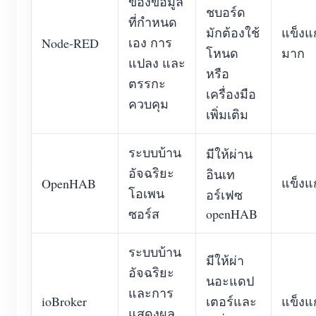
ของข้อมูล
ชบอร์ด
ที่กำหนด
มักต้องใช้
แข็งแ
เอง การ
Node-RED
โหนด
มาก
แปลง และ
หรือ
ตรรกะ
เครื่องมือ
ควบคุม
เพิ่มเติม
ระบบบ้าน
มีให้ผ่าน
อัจฉริยะ
อินเท
แข็งแ
OpenHAB
โอเพน
อร์เฟซ
ซอร์ส
openHAB
ระบบบ้าน
มีให้ผ่า
อัจฉริยะ
นอะแดป
และการ
ioBroker
เตอร์และ
แข็งแ
แสดงผล