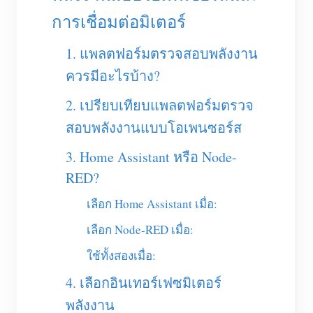
เครื่องชาร์จ EV
การเชื่อมต่อมิเตอร์
โปรแกรมจำลอง IAMMETER
1. แพลตฟอร์มตรวจสอบพลังงาน
มิเตอร์เสมือน
ควรมีอะไรบ้าง?
ระบบพยากรณ์และจำลองพลังงาน
2. เปรียบเทียบแพลตฟอร์มตรวจ
แอปพลิเคชัน
สอบพลังงานแบบโอเพนซอร์ส
ตัวตรวจสอบพลังงานระบบโซลาร์ PV
ร้านค้า
3. Home Assistant หรือ Node-
ตัวตรวจสอบการใช้ไฟฟ้า
แหล่งข้อมูล
RED?
ระบบควบคุมฮีตเตอร์ PV
คู่มือเริ่มต้นใช้งานผลิตภัณฑ์
ชุมชน
เลือก Home Assistant เมื่อ:
ระบบอัตโนมัติภายในบ้าน
เอกสาร
เลือก Node-RED เมื่อ:
โปรแกรมผู้ร่วมพัฒนา
โซลูชัน
การตรวจสอบพลังงานโรงงาน
วิดีโอสอนใช้งาน
ใช้ทั้งสองเมื่อ:
ศูนย์ผู้ร่วมพัฒนา
ติดต่อ
4. เลือกอินเทอร์เฟซมิเตอร์
FAQ
กิจกรรม IAMMETER
เกี่ยวกับเรา
พลังงาน
ข่าวสาร
ฟอรัม