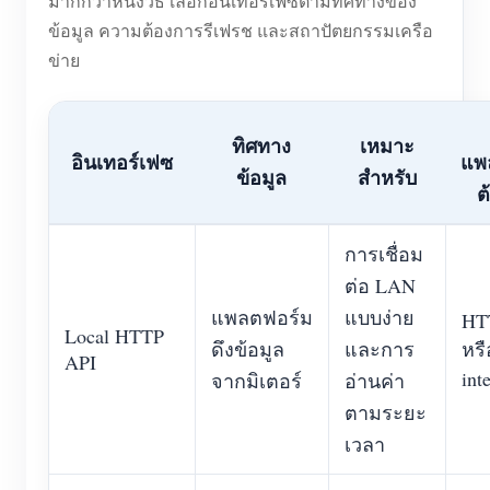
มากกว่าหนึ่งวิธี เลือกอินเทอร์เฟซตามทิศทางของ
ข้อมูล ความต้องการรีเฟรช และสถาปัตยกรรมเครือ
ข่าย
ทิศทาง
เหมาะ
อินเทอร์เฟซ
แพ
ข้อมูล
สำหรับ
ต
การเชื่อม
ต่อ LAN
แพลตฟอร์ม
แบบง่าย
HTT
Local HTTP
ดึงข้อมูล
และการ
หรื
API
int
จากมิเตอร์
อ่านค่า
ตามระยะ
เวลา