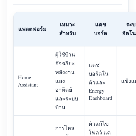
เหมาะ
แดช
ระบ
แพลตฟอร์ม
สำหรับ
บอร์ด
อัตโนม
ผู้ใช้บ้าน
อัจฉริยะ
แดช
พลังงาน
บอร์ดใน
Home
แสง
แข็งแ
ตัวและ
Assistant
อาทิตย์
Energy
Dashboard
และระบบ
บ้าน
ตัวแก้ไข
การไหล
โฟลว์ แด