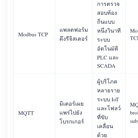
การตรวจ
สอบท้อง
ถิ่นแบบ
แพลตฟอร์ม
หนึ่งวินาที
Mo
Modbus TCP
TCP
ดึงรีจิสเตอร์
ระบบ
อัตโนมัติ
PLC และ
SCADA
ผู้บริโภค
หลายราย
ระบบ IoT
มิเตอร์เผย
MQ
และโฟลว์
แพร่ไปยัง
bro
MQTT
ที่ขับ
sub
โบรกเกอร์
เคลื่อน
ด้วย