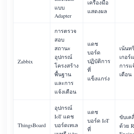
เครื่องมือ
แบบ
แสดงผล
Adapter
การตรวจ
สอบ
แดช
สถานะ
เน้นทร
บอร์ด
อุปกรณ์
เกอร์
ปฏิบัติการ
Zabbix
โครงสร้าง
การแจ
ที่
พื้นฐาน
เตือน
แข็งแกร่ง
และการ
แจ้งเตือน
อุปกรณ์
แดช
IoT แดช
ขับเคล
บอร์ด IoT
ThingsBoard
บอร์ดเทเล
ด้วย R
ที่
เมทรี และ
Engin