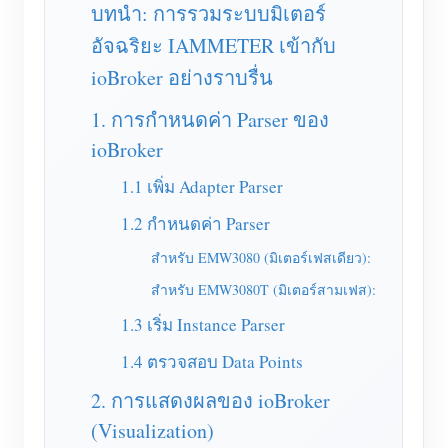
เครื่องชาร์จ EV
บทนำ: การรวมระบบมิเตอร์
อัจฉริยะ IAMMETER เข้ากับ
โปรแกรมจำลอง IAMMETER
ioBroker อย่างราบรื่น
มิเตอร์เสมือน
1. การกำหนดค่า Parser ของ
ระบบพยากรณ์และจำลองพลังงาน
ioBroker
แอปพลิเคชัน
1.1 เพิ่ม Adapter Parser
ตัวตรวจสอบพลังงานระบบโซลาร์ PV
ร้านค้า
1.2 กำหนดค่า Parser
ตัวตรวจสอบการใช้ไฟฟ้า
แหล่งข้อมูล
สำหรับ EMW3080 (มิเตอร์เฟสเดียว):
ระบบควบคุมฮีตเตอร์ PV
คู่มือเริ่มต้นใช้งานผลิตภัณฑ์
ชุมชน
สำหรับ EMW3080T (มิเตอร์สามเฟส):
ระบบอัตโนมัติภายในบ้าน
1.3 เริ่ม Instance Parser
เอกสาร
โปรแกรมผู้ร่วมพัฒนา
โซลูชัน
การตรวจสอบพลังงานโรงงาน
1.4 ตรวจสอบ Data Points
วิดีโอสอนใช้งาน
ศูนย์ผู้ร่วมพัฒนา
ติดต่อ
2. การแสดงผลของ ioBroker
FAQ
กิจกรรม IAMMETER
เกี่ยวกับเรา
(Visualization)
ข่าวสาร
ฟอรัม