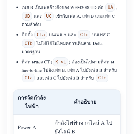
เฟส B เป็นเฟสอ้างอิงของ WEM3080TD ต่อ
,
UA
และ
เข้ากับเฟส A, เฟส B และเฟส C
UB
UC
ตามลำดับ
ติดตั้ง
บนเฟส A และ
บนเฟส C
CTa
CTc
ไม่ได้ใช้ในโหมดการเดินสาย Delta
CTb
มาตรฐาน
ทิศทางของ CT (
) ต้องเป็นไปตามทิศทาง
K->L
line-to-line ไปยังเฟส B: เฟส A ไปยังเฟส B สำหรับ
และเฟส C ไปยังเฟส B สำหรับ
CTa
CTc
การวัดกำลัง
คำอธิบาย
ไฟฟ้า
กำลังไฟฟ้าจากไลน์ A ไป
Power A
ยังไลน์ B