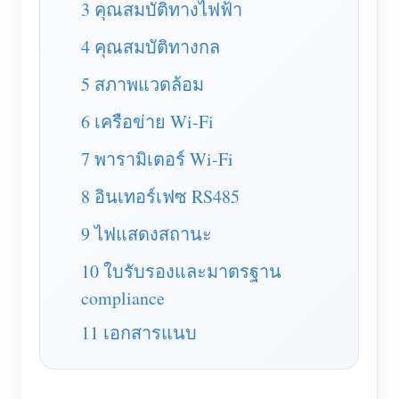
3 คุณสมบัติทางไฟฟ้า
เครื่องชาร์จ EV
โปรแกรมจำลอง IAMMETER
4 คุณสมบัติทางกล
มิเตอร์เสมือน
5 สภาพแวดล้อม
ระบบพยากรณ์และจำลองพลังงาน
6 เครือข่าย Wi-Fi
แอปพลิเคชัน
7 พารามิเตอร์ Wi-Fi
ตัวตรวจสอบพลังงานระบบโซลาร์ PV
ร้านค้า
8 อินเทอร์เฟซ RS485
ตัวตรวจสอบการใช้ไฟฟ้า
แหล่งข้อมูล
9 ไฟแสดงสถานะ
ระบบควบคุมฮีตเตอร์ PV
คู่มือเริ่มต้นใช้งานผลิตภัณฑ์
ชุมชน
10 ใบรับรองและมาตรฐาน
ระบบอัตโนมัติภายในบ้าน
เอกสาร
compliance
โปรแกรมผู้ร่วมพัฒนา
โซลูชัน
การตรวจสอบพลังงานโรงงาน
วิดีโอสอนใช้งาน
11 เอกสารแนบ
ศูนย์ผู้ร่วมพัฒนา
ติดต่อ
FAQ
กิจกรรม IAMMETER
เกี่ยวกับเรา
ข่าวสาร
ฟอรัม