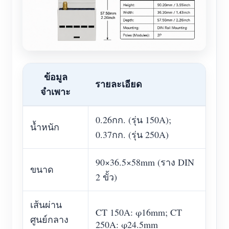
ข้อมูล
รายละเอียด
จำเพาะ
0.26กก. (รุ่น 150A);
น้ำหนัก
0.37กก. (รุ่น 250A)
90×36.5×58mm (ราง DIN
ขนาด
2 ขั้ว)
เส้นผ่าน
CT 150A: φ16mm; CT
ศูนย์กลาง
250A: φ24.5mm